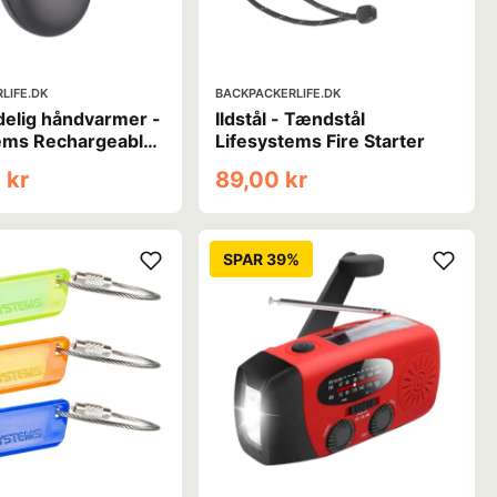
LIFE.DK
BACKPACKERLIFE.DK
elig håndvarmer -
Ildstål - Tændstål
tems Rechargeable
Lifesystems Fire Starter
rmer
 kr
89,00 kr
SPAR 39%