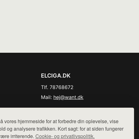
ELCIGA.DK
Tlf. 78768672
Mail:
hej@want.dk
Cookie- og privatlivspolitik
å vores hjemmeside for at forbedre din oplevelse, vise
ld og analysere trafikken. Kort sagt: for at siden fungerer
være irriterende.
Cookie- og privatlivspolitik.