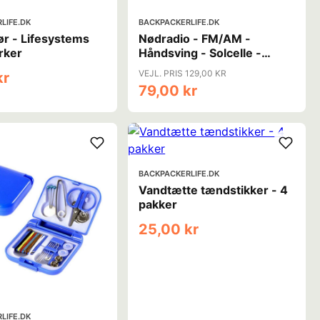
LIFE.DK
BACKPACKERLIFE.DK
r - Lifesystems
Nødradio - FM/AM -
rker
Håndsving - Solcelle -
2000 mAh powerbank
VEJL. PRIS 129,00 KR
kr
79,00 kr
BACKPACKERLIFE.DK
Vandtætte tændstikker - 4
pakker
25,00 kr
LIFE.DK