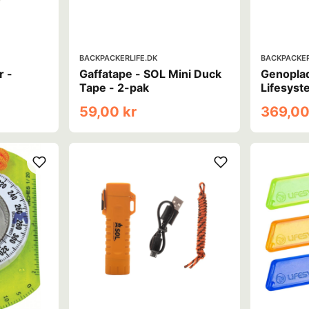
BACKPACKERLIFE.DK
BACKPACKER
r -
Gaffatape - SOL Mini Duck
Genoplad
Tape - 2-pak
Lifesys
Hand Wa
59,00 kr
369,00