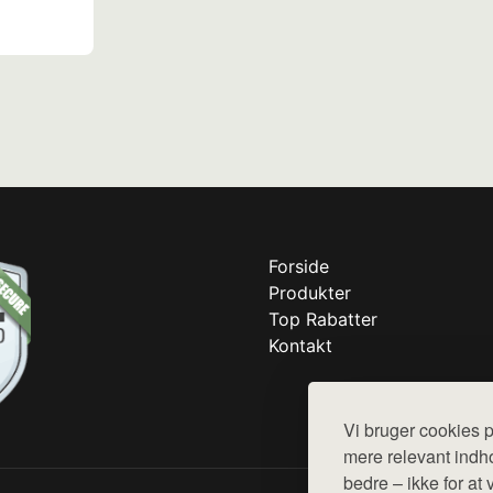
Forside
Produkter
Top Rabatter
Kontakt
Vi bruger cookies p
mere relevant indho
bedre – ikke for at 