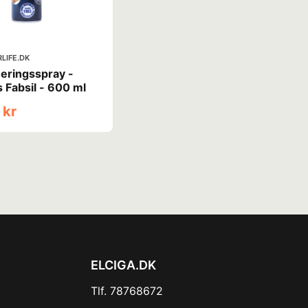
LIFE.DK
eringsspray -
 Fabsil - 600 ml
 kr
ELCIGA.DK
Tlf. 78768672