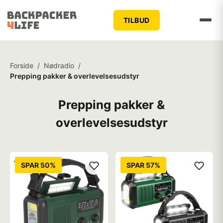
TILBUD
Forside
/
Nødradio
/
Prepping pakker & overlevelsesudstyr
Prepping pakker &
overlevelsesudstyr
SPAR 50%
SPAR 57%