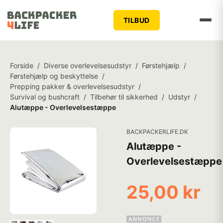
TILBUD
Forside
/
Diverse overlevelsesudstyr
/
Førstehjælp
/
Førstehjælp og beskyttelse
/
Prepping pakker & overlevelsesudstyr
/
Survival og bushcraft
/
Tilbehør til sikkerhed
/
Udstyr
/
Alutæppe - Overlevelsestæppe
BACKPACKERLIFE.DK
Alutæppe -
Overlevelsestæppe
25,00 kr