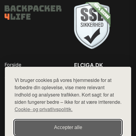
Forside
ELCIGA.DK
Produkter
Tlf. 78768672
Top Rabatter
Vi bruger cookies på vores hjemmeside for at
Mail:
hej@want.dk
Kontakt
forbedre din oplevelse, vise mere relevant
indhold og analysere trafikken. Kort sagt: for at
Cookie- og privatlivspolitik
siden fungerer bedre – ikke for at være irriterende.
Cookie- og privatlivspolitik.
Denne side er en del af want.dk, der udgiver en række
Accepter alle
hjemmesider med præsentation af forskellige produkter fra