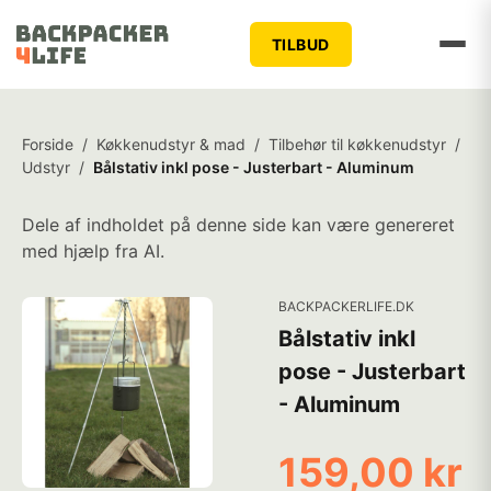
TILBUD
Forside
/
Køkkenudstyr & mad
/
Tilbehør til køkkenudstyr
/
Udstyr
/
Bålstativ inkl pose - Justerbart - Aluminum
Dele af indholdet på denne side kan være genereret
med hjælp fra AI.
BACKPACKERLIFE.DK
Bålstativ inkl
pose - Justerbart
- Aluminum
159,00 kr