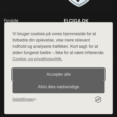
Forside
ELCIGA.DK
Produkter
Tlf. 78768672
Top Rabatter
Vi bruger cookies på vores hjemmeside for at
Mail:
hej@want.dk
Kontakt
forbedre din oplevelse, vise mere relevant
indhold og analysere trafikken. Kort sagt: for at
Cookie- og privatlivspolitik
siden fungerer bedre – ikke for at være irriterende.
Cookie- og privatlivspolitik.
Denne side er en del af want.dk, der udgiver en række
Accepter alle
hjemmesider med præsentation af forskellige produkter fra
diverse webshops. Der sælges ikke varer fra denne side - vi
Afvis ikke‑nødvendige
henviser til de shops, som sælger varen. Vi har heller ikke
varerne på lager.
Indstillinger
© 2026 elciga.dk. Alle rettigheder forbeholdes.