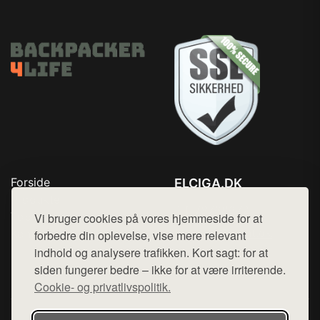
Forside
ELCIGA.DK
Produkter
Tlf. 78768672
Top Rabatter
Vi bruger cookies på vores hjemmeside for at
Mail:
hej@want.dk
Kontakt
forbedre din oplevelse, vise mere relevant
indhold og analysere trafikken. Kort sagt: for at
Cookie- og privatlivspolitik
siden fungerer bedre – ikke for at være irriterende.
Cookie- og privatlivspolitik.