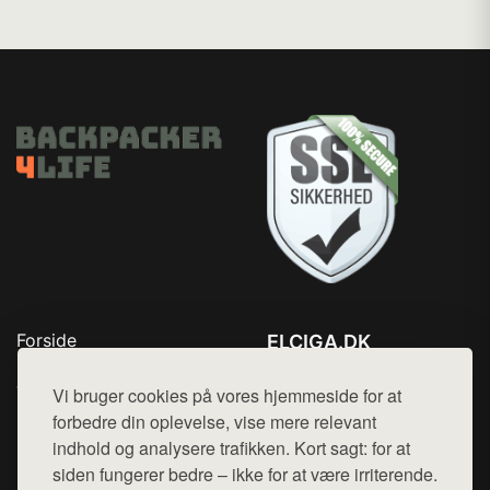
Forside
ELCIGA.DK
Produkter
Tlf. 78768672
Top Rabatter
Vi bruger cookies på vores hjemmeside for at
Mail:
hej@want.dk
Kontakt
forbedre din oplevelse, vise mere relevant
indhold og analysere trafikken. Kort sagt: for at
Cookie- og privatlivspolitik
siden fungerer bedre – ikke for at være irriterende.