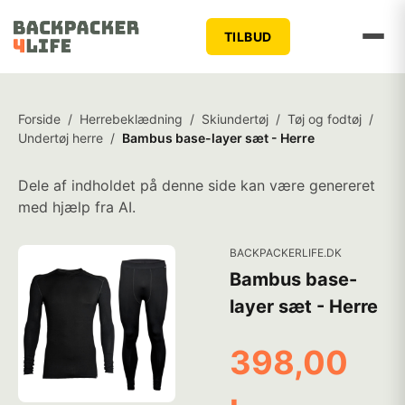
TILBUD
Forside
/
Herrebeklædning
/
Skiundertøj
/
Tøj og fodtøj
/
Undertøj herre
/
Bambus base-layer sæt - Herre
Dele af indholdet på denne side kan være genereret
med hjælp fra AI.
BACKPACKERLIFE.DK
Bambus base-
layer sæt - Herre
398,00