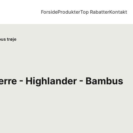
Forside
Produkter
Top Rabatter
Kontakt
us trøje
erre - Highlander - Bambus