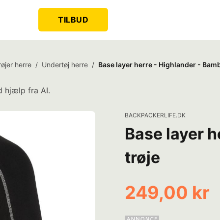
TILBUD
røjer herre
/
Undertøj herre
/
Base layer herre - Highlander - Bamb
 hjælp fra AI.
BACKPACKERLIFE.DK
Base layer h
trøje
249,00 kr