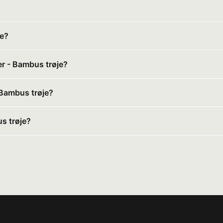
je?
er - Bambus trøje?
- Bambus trøje?
s trøje?