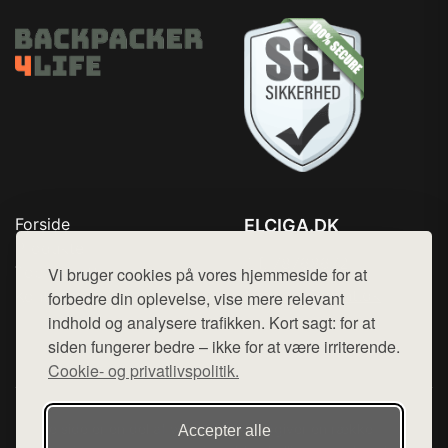
Forside
ELCIGA.DK
Produkter
Tlf. 78768672
Top Rabatter
Vi bruger cookies på vores hjemmeside for at
Mail:
hej@want.dk
Kontakt
forbedre din oplevelse, vise mere relevant
indhold og analysere trafikken. Kort sagt: for at
Cookie- og privatlivspolitik
siden fungerer bedre – ikke for at være irriterende.
Cookie- og privatlivspolitik.
Denne side er en del af want.dk, der udgiver en række
Accepter alle