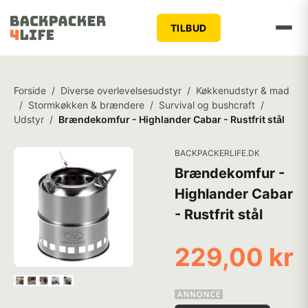
TILBUD
Forside
/
Diverse overlevelsesudstyr
/
Køkkenudstyr & mad
/
Stormkøkken & brændere
/
Survival og bushcraft
/
Udstyr
/
Brændekomfur - Highlander Cabar - Rustfrit stål
BACKPACKERLIFE.DK
Brændekomfur -
Highlander Cabar
- Rustfrit stål
229,00 kr