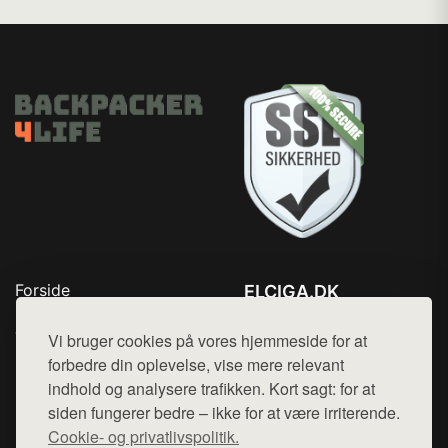
Forside
ELCIGA.DK
Produkter
Tlf. 78768672
Top Rabatter
Vi bruger cookies på vores hjemmeside for at
Mail:
hej@want.dk
Kontakt
forbedre din oplevelse, vise mere relevant
indhold og analysere trafikken. Kort sagt: for at
Cookie- og privatlivspolitik
siden fungerer bedre – ikke for at være irriterende.
Cookie- og privatlivspolitik.