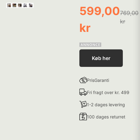
599,00
769,00
kr
kr
Køb her
PrisGaranti
Fri fragt over kr. 499
1-2 dages levering
100 dages returret