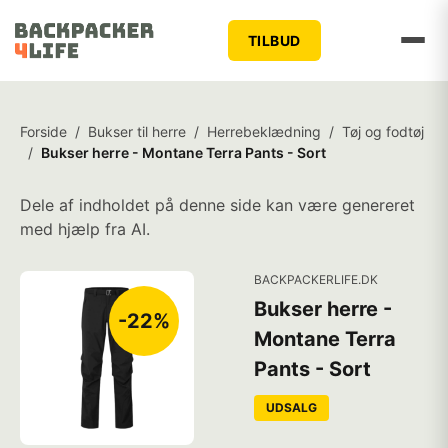
TILBUD
Forside
/
Bukser til herre
/
Herrebeklædning
/
Tøj og fodtøj
/
Bukser herre - Montane Terra Pants - Sort
Dele af indholdet på denne side kan være genereret
med hjælp fra AI.
BACKPACKERLIFE.DK
Bukser herre -
-22%
Montane Terra
Pants - Sort
UDSALG