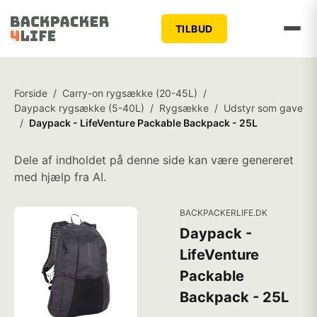
TILBUD
Forside
/
Carry-on rygsække (20-45L)
/
Daypack rygsække (5-40L)
/
Rygsække
/
Udstyr som gave
/
Daypack - LifeVenture Packable Backpack - 25L
Dele af indholdet på denne side kan være genereret
med hjælp fra AI.
BACKPACKERLIFE.DK
Daypack -
LifeVenture
Packable
Backpack - 25L