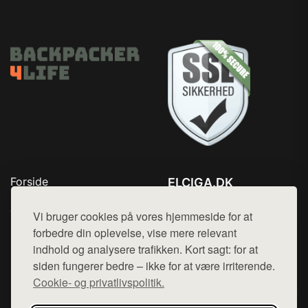
Forside
ELCIGA.DK
Produkter
Tlf. 78768672
Top Rabatter
Vi bruger cookies på vores hjemmeside for at
Mail:
hej@want.dk
Kontakt
forbedre din oplevelse, vise mere relevant
indhold og analysere trafikken. Kort sagt: for at
Cookie- og privatlivspolitik
siden fungerer bedre – ikke for at være irriterende.
Cookie- og privatlivspolitik.