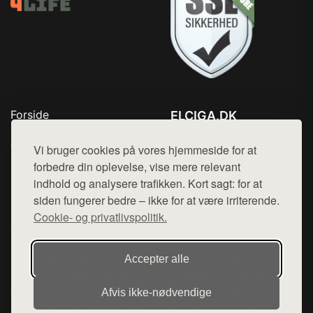
Forside
ELCIGA.DK
Produkter
Tlf. 78768672
Top Rabatter
Vi bruger cookies på vores hjemmeside for at
Mail:
hej@want.dk
Kontakt
forbedre din oplevelse, vise mere relevant
indhold og analysere trafikken. Kort sagt: for at
Cookie- og privatlivspolitik
siden fungerer bedre – ikke for at være irriterende.
Cookie- og privatlivspolitik.
Denne side er en del af want.dk, der udgiver en række
Accepter alle
hjemmesider med præsentation af forskellige produkter fra
diverse webshops. Der sælges ikke varer fra denne side - vi
Afvis ikke‑nødvendige
henviser til de shops, som sælger varen. Vi har heller ikke