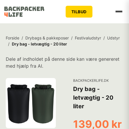
TILBUD
Forside
/
Drybags & pakkeposer
/
Festivaludstyr
/
Udstyr
/
Dry bag - letvægtig - 20 liter
Dele af indholdet på denne side kan være genereret
med hjælp fra AI.
BACKPACKERLIFE.DK
Dry bag -
letvægtig - 20
liter
139,00 kr