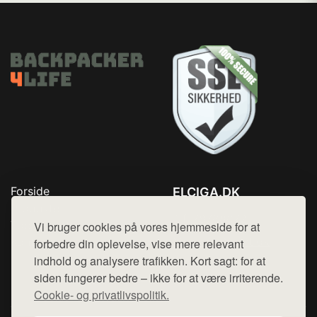
Forside
ELCIGA.DK
Produkter
Tlf. 78768672
Top Rabatter
Vi bruger cookies på vores hjemmeside for at
Mail:
hej@want.dk
Kontakt
forbedre din oplevelse, vise mere relevant
indhold og analysere trafikken. Kort sagt: for at
Cookie- og privatlivspolitik
siden fungerer bedre – ikke for at være irriterende.
Cookie- og privatlivspolitik.