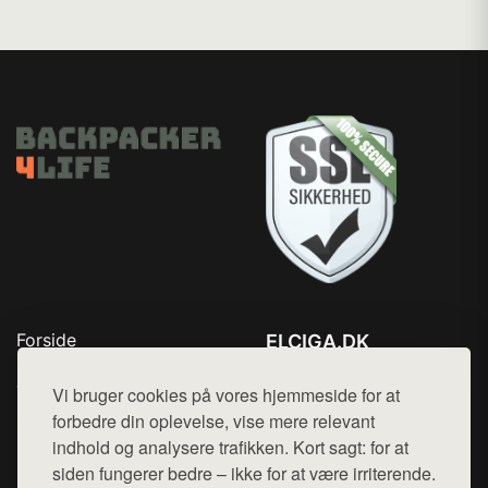
Forside
ELCIGA.DK
Produkter
Tlf. 78768672
Top Rabatter
Vi bruger cookies på vores hjemmeside for at
Mail:
hej@want.dk
Kontakt
forbedre din oplevelse, vise mere relevant
indhold og analysere trafikken. Kort sagt: for at
Cookie- og privatlivspolitik
siden fungerer bedre – ikke for at være irriterende.