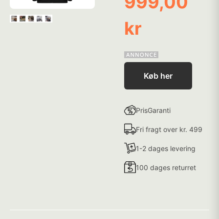
999,00
kr
Køb her
PrisGaranti
Fri fragt over kr. 499
1-2 dages levering
100 dages returret