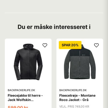
Du er måske interesseret i
SPAR 20%
BACKPACKERLIFE.DK
BACKPACKERLIFE.DK
Fleecejakke til herre -
Fleecetrøje - Montane
Jack Wolfskin
Roco Jacket - Grå
Baiselberg Hooded FZ M
VEJL. PRIS 749,00 KR
599,00 kr