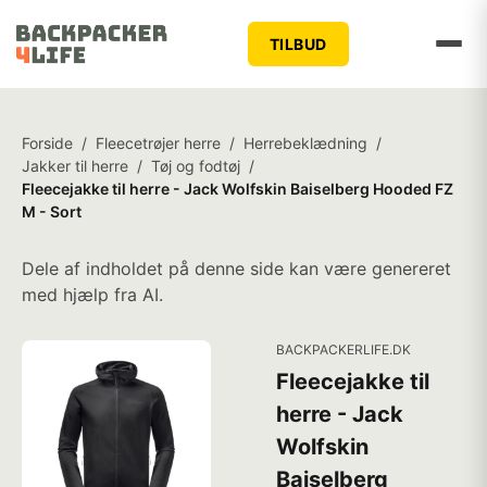
TILBUD
Forside
/
Fleecetrøjer herre
/
Herrebeklædning
/
Jakker til herre
/
Tøj og fodtøj
/
Fleecejakke til herre - Jack Wolfskin Baiselberg Hooded FZ
M - Sort
Dele af indholdet på denne side kan være genereret
med hjælp fra AI.
BACKPACKERLIFE.DK
Fleecejakke til
herre - Jack
Wolfskin
Baiselberg