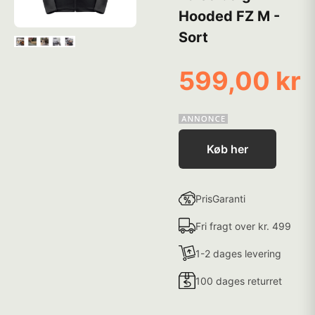
Hooded FZ M -
Sort
599,00 kr
Køb her
PrisGaranti
Fri fragt over kr. 499
1-2 dages levering
100 dages returret