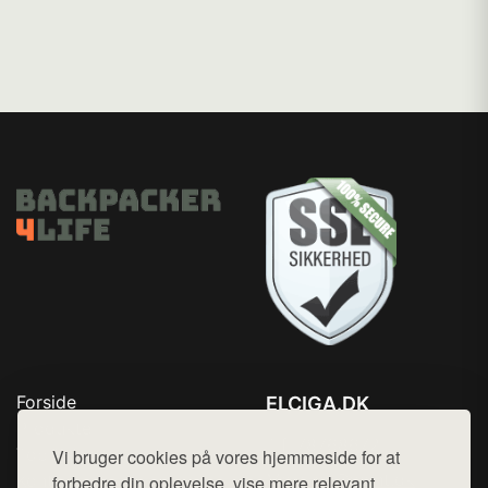
Forside
ELCIGA.DK
Produkter
Tlf. 78768672
Top Rabatter
Vi bruger cookies på vores hjemmeside for at
Mail:
hej@want.dk
Kontakt
forbedre din oplevelse, vise mere relevant