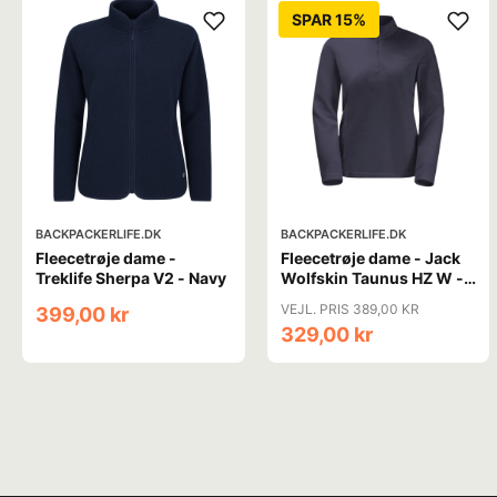
SPAR 15%
BACKPACKERLIFE.DK
BACKPACKERLIFE.DK
Fleecetrøje dame -
Fleecetrøje dame - Jack
Treklife Sherpa V2 - Navy
Wolfskin Taunus HZ W -
Grå (XS tilbage)
VEJL. PRIS 389,00 KR
399,00 kr
329,00 kr