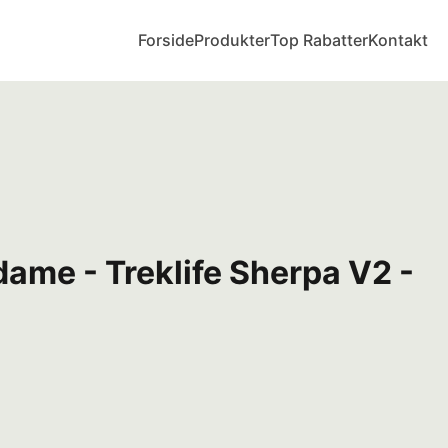
Forside
Produkter
Top Rabatter
Kontakt
dame - Treklife Sherpa V2 -