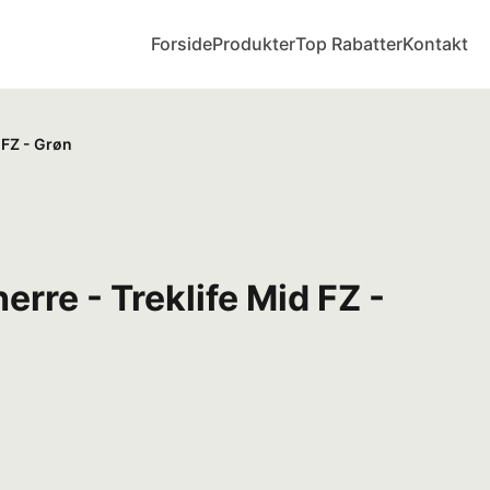
Forside
Produkter
Top Rabatter
Kontakt
d FZ - Grøn
erre - Treklife Mid FZ -