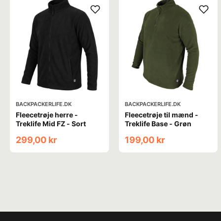
BACKPACKERLIFE.DK
BACKPACKERLIFE.DK
Fleecetrøje herre -
Fleecetrøje til mænd -
Treklife Mid FZ - Sort
Treklife Base - Grøn
299,00 kr
199,00 kr