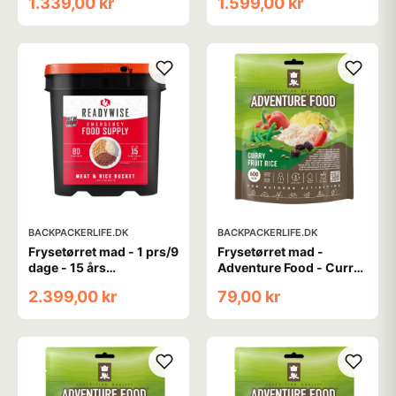
1.339,00 kr
1.599,00 kr
Hovedretter
BACKPACKERLIFE.DK
BACKPACKERLIFE.DK
Frysetørret mad - 1 prs/9
Frysetørret mad -
dage - 15 års
Adventure Food - Curry
holdbarhed - Kød og ris
fruit rice
2.399,00 kr
79,00 kr