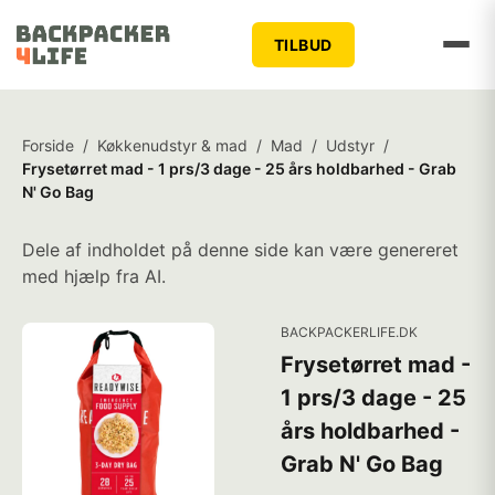
TILBUD
Forside
/
Køkkenudstyr & mad
/
Mad
/
Udstyr
/
Frysetørret mad - 1 prs/3 dage - 25 års holdbarhed - Grab
N' Go Bag
Dele af indholdet på denne side kan være genereret
med hjælp fra AI.
BACKPACKERLIFE.DK
Frysetørret mad -
1 prs/3 dage - 25
års holdbarhed -
Grab N' Go Bag