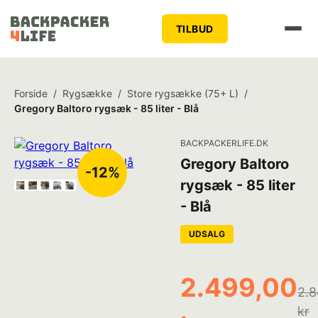
TILBUD
Forside
/
Rygsække
/
Store rygsække (75+ L)
/
Gregory Baltoro rygsæk - 85 liter - Blå
BACKPACKERLIFE.DK
Gregory Baltoro
-12%
rygsæk - 85 liter
- Blå
UDSALG
2.499,00
2.8
kr