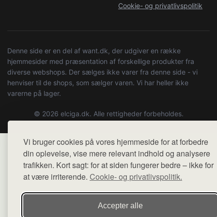
Cookie- og privatlivspolitik
Denne side er en del af want.dk, der udgiver en række
hjemmesider med præsentation af forskellige produkter fra
diverse webshops. Der sælges ikke varer fra denne side - vi
henviser til de shops, som sælger varen. Vi har heller ikke
varerne på lager.
© 2026 elciga.dk. Alle rettigheder forbeholdes.
Vi bruger cookies på vores hjemmeside for at forbedre
din oplevelse, vise mere relevant indhold og analysere
trafikken. Kort sagt: for at siden fungerer bedre – ikke for
at være irriterende.
Cookie- og privatlivspolitik.
Accepter alle