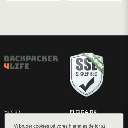
Forside
ELCIGA.DK
Produkter
Tlf. 78768672
Top Rabatter
Vi bruger cookies på vores hjemmeside for at