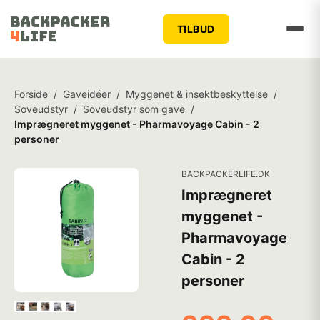
TILBUD
Forside
/
Gaveidéer
/
Myggenet & insektbeskyttelse
/
Soveudstyr
/
Soveudstyr som gave
/
Imprægneret myggenet - Pharmavoyage Cabin - 2
personer
BACKPACKERLIFE.DK
Imprægneret
myggenet -
Pharmavoyage
Cabin - 2
personer