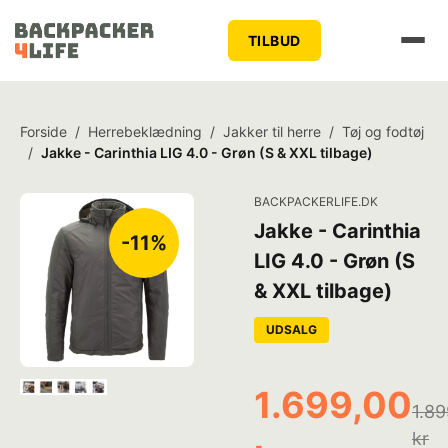
TILBUD
Forside
/
Herrebeklædning
/
Jakker til herre
/
Tøj og fodtøj
/
Jakke - Carinthia LIG 4.0 - Grøn (S & XXL tilbage)
BACKPACKERLIFE.DK
Jakke - Carinthia
-11%
LIG 4.0 - Grøn (S
& XXL tilbage)
UDSALG
1.699,00
1.89
kr