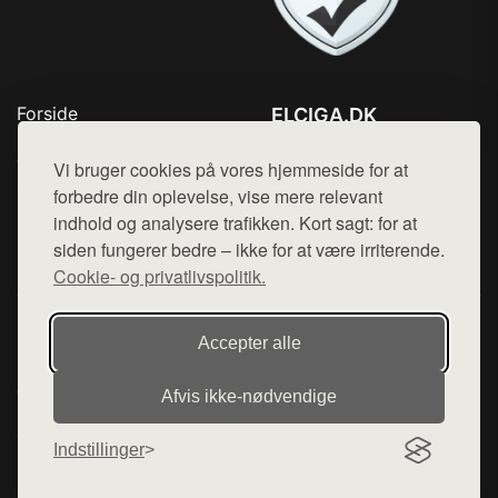
Forside
ELCIGA.DK
Produkter
Tlf. 78768672
Top Rabatter
Vi bruger cookies på vores hjemmeside for at
Mail:
hej@want.dk
Kontakt
forbedre din oplevelse, vise mere relevant
indhold og analysere trafikken. Kort sagt: for at
Cookie- og privatlivspolitik
siden fungerer bedre – ikke for at være irriterende.
Cookie- og privatlivspolitik.
Denne side er en del af want.dk, der udgiver en række
Accepter alle
hjemmesider med præsentation af forskellige produkter fra
diverse webshops. Der sælges ikke varer fra denne side - vi
Afvis ikke‑nødvendige
henviser til de shops, som sælger varen. Vi har heller ikke
varerne på lager.
Indstillinger
© 2026 elciga.dk. Alle rettigheder forbeholdes.