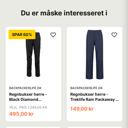
Du er måske interesseret i
SPAR 60%
BACKPACKERLIFE.DK
BACKPACKERLIFE.DK
Regnbukser herre -
Regnbukser herre -
Black Diamond
Treklife Rain Packaway -
Stormline Stretch Rain
Blå
VEJL. PRIS 1.249,00 KR
149,00 kr
Pants - Sort (XS & S
495,00 kr
tilbage)