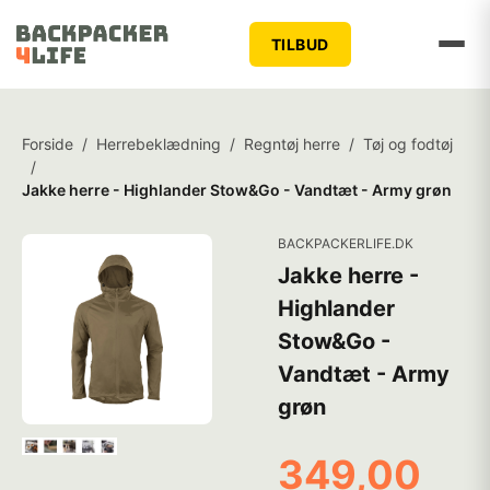
TILBUD
Forside
/
Herrebeklædning
/
Regntøj herre
/
Tøj og fodtøj
/
Jakke herre - Highlander Stow&Go - Vandtæt - Army grøn
BACKPACKERLIFE.DK
Jakke herre -
Highlander
Stow&Go -
Vandtæt - Army
grøn
349,00