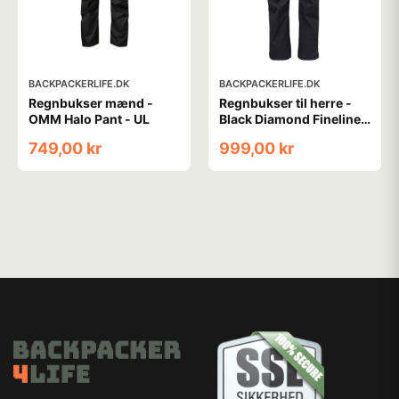
BACKPACKERLIFE.DK
BACKPACKERLIFE.DK
Regnbukser mænd -
Regnbukser til herre -
OMM Halo Pant - UL
Black Diamond Fineline
Stretch Full Zip - Sort
749,00 kr
999,00 kr