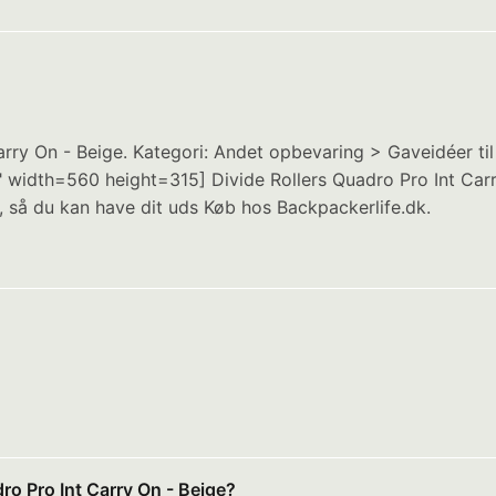
rry On - Beige. Kategori: Andet opbevaring > Gaveidéer til
dth=560 height=315] Divide Rollers Quadro Pro Int Carry
, så du kan have dit uds Køb hos Backpackerlife.dk.
ro Pro Int Carry On - Beige?