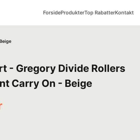
Forside
Produkter
Top Rabatter
Kontakt
 Beige
t - Gregory Divide Rollers
nt Carry On - Beige
r