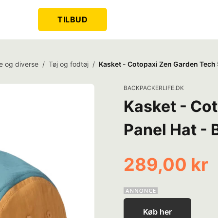
TILBUD
e og diverse
/
Tøj og fodtøj
/
Kasket - Cotopaxi Zen Garden Tech 5
BACKPACKERLIFE.DK
Kasket - Co
Panel Hat - 
289,00 kr
Køb her