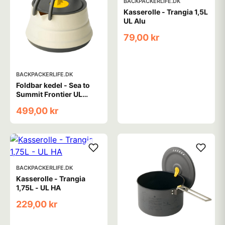
BACKPACKERLIFE.DK
Kasserolle - Trangia 1,5L
UL Alu
79,00 kr
BACKPACKERLIFE.DK
Foldbar kedel - Sea to
Summit Frontier UL
Collapsible Kettle - 1,1
499,00 kr
liter
BACKPACKERLIFE.DK
Kasserolle - Trangia
1,75L - UL HA
229,00 kr