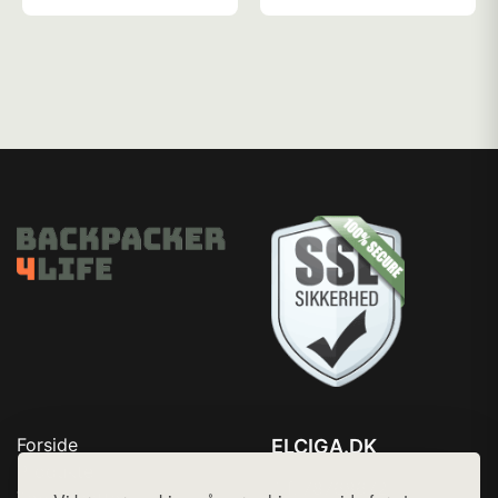
Forside
ELCIGA.DK
Produkter
Tlf. 78768672