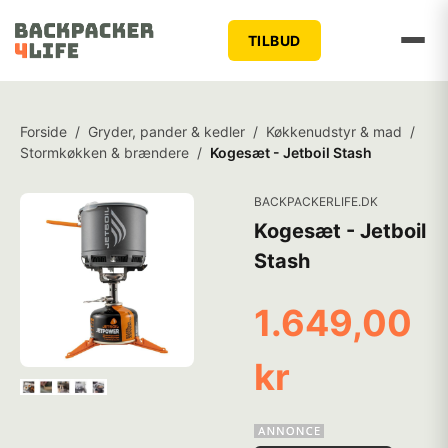
TILBUD
Forside
/
Gryder, pander & kedler
/
Køkkenudstyr & mad
/
Stormkøkken & brændere
/
Kogesæt - Jetboil Stash
BACKPACKERLIFE.DK
Kogesæt - Jetboil
Stash
1.649,00
kr