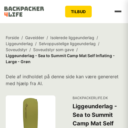
TILBUD
Forside
/
Gaveidéer
/
Isolerede liggeunderlag
/
Liggeunderlag
/
Selvoppustelige liggeunderlag
/
Soveudstyr
/
Soveudstyr som gave
/
Liggeunderlag - Sea to Summit Camp Mat Self Inflating -
Large - Grøn
Dele af indholdet på denne side kan være genereret
med hjælp fra AI.
BACKPACKERLIFE.DK
Liggeunderlag -
Sea to Summit
Camp Mat Self