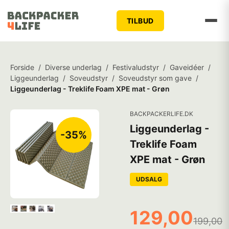
TILBUD
Forside
/
Diverse underlag
/
Festivaludstyr
/
Gaveidéer
/
Liggeunderlag
/
Soveudstyr
/
Soveudstyr som gave
/
Liggeunderlag - Treklife Foam XPE mat - Grøn
BACKPACKERLIFE.DK
Liggeunderlag -
-35%
Treklife Foam
XPE mat - Grøn
UDSALG
129,00
199,00