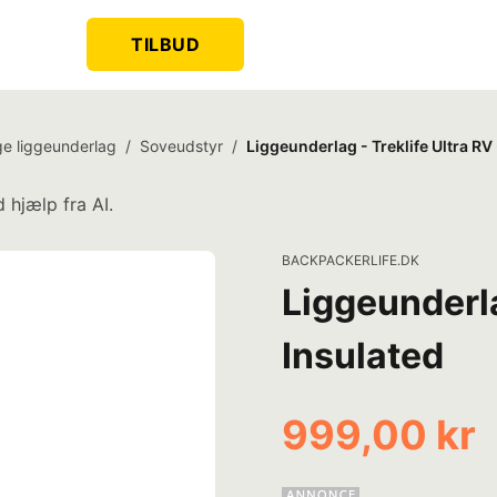
TILBUD
ge liggeunderlag
/
Soveudstyr
/
Liggeunderlag - Treklife Ultra RV 
 hjælp fra AI.
BACKPACKERLIFE.DK
Liggeunderla
Insulated
999,00 kr