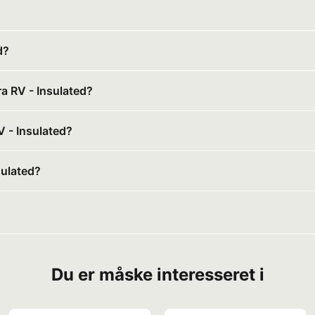
d?
ra RV - Insulated?
V - Insulated?
sulated?
Du er måske interesseret i