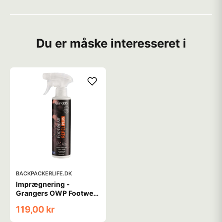
Du er måske interesseret i
BACKPACKERLIFE.DK
Imprægnering -
Grangers OWP Footwear
Repel Plus - 275 ml -
119,00 kr
Spray