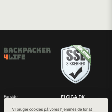
Forside
ELCIGA.DK
Produkter
Tlf. 78768672
Top Rabatter
Vi bruger cookies på vores hjemmeside for at