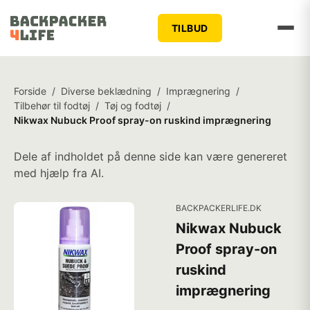
TILBUD
Forside
/
Diverse beklædning
/
Imprægnering
/
Tilbehør til fodtøj
/
Tøj og fodtøj
/
Nikwax Nubuck Proof spray-on ruskind imprægnering
Dele af indholdet på denne side kan være genereret
med hjælp fra AI.
BACKPACKERLIFE.DK
Nikwax Nubuck
Proof spray-on
ruskind
imprægnering