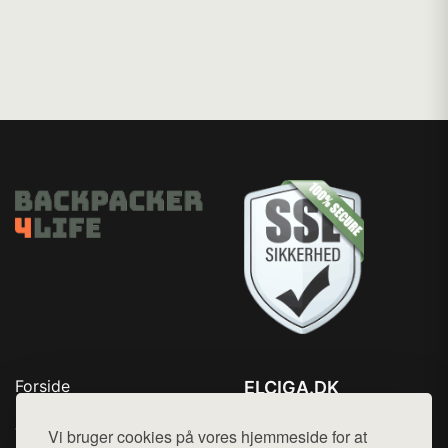
Forside
ELCIGA.DK
Produkter
Tlf. 78768672
Top Rabatter
Vi bruger cookies på vores hjemmeside for at