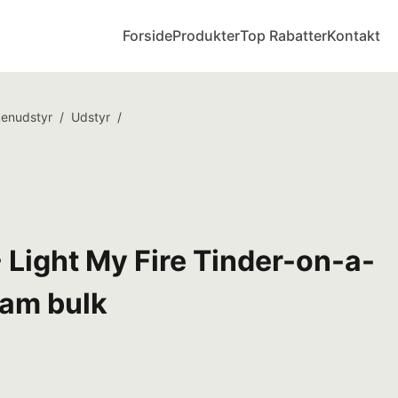
Forside
Produkter
Top Rabatter
Kontakt
kkenudstyr
/
Udstyr
/
 Light My Fire Tinder-on-a-
ram bulk