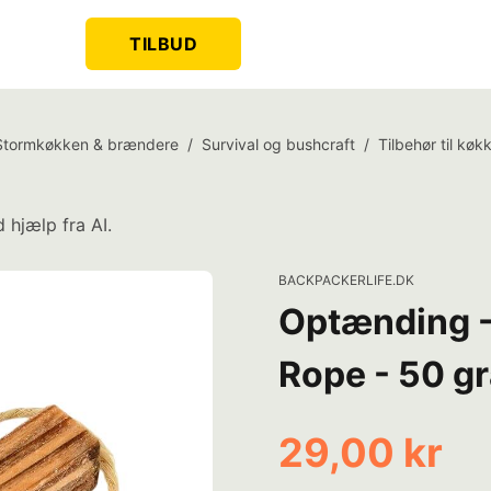
TILBUD
Stormkøkken & brændere
/
Survival og bushcraft
/
Tilbehør til kø
 hjælp fra AI.
BACKPACKERLIFE.DK
Optænding -
Rope - 50 g
29,00 kr