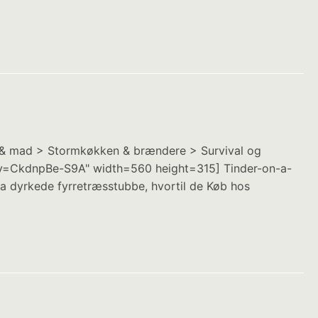
r & mad > Stormkøkken & brændere > Survival og
ch?v=CkdnpBe-S9A" width=560 height=315] Tinder-on-a-
fra dyrkede fyrretræsstubbe, hvortil de Køb hos