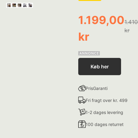
1.199,00
1.410
kr
kr
Køb her
PrisGaranti
Fri fragt over kr. 499
1-2 dages levering
100 dages returret