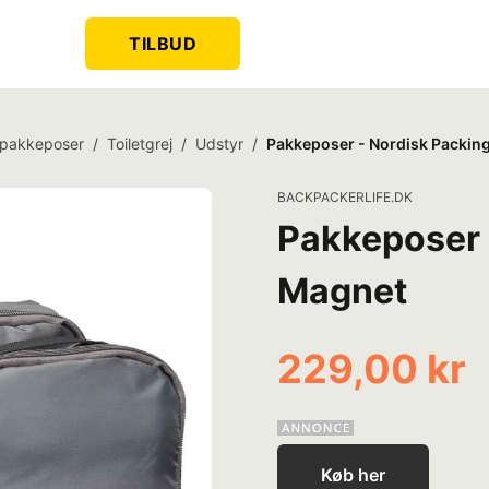
TILBUD
 pakkeposer
/
Toiletgrej
/
Udstyr
/
Pakkeposer - Nordisk Packin
BACKPACKERLIFE.DK
Pakkeposer 
Magnet
229,00 kr
Køb her