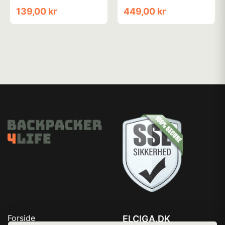
charger
lumen - Genopladelig
139,00 kr
449,00 kr
Forside
ELCIGA.DK