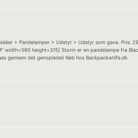
idéer > Pandelamper > Udstyr > Udstyr som gave. Pris: 29
dth=560 height=315] Storm er en pandelampe fra Black D
ges gennem det genopladeli Køb hos Backpackerlife.dk.