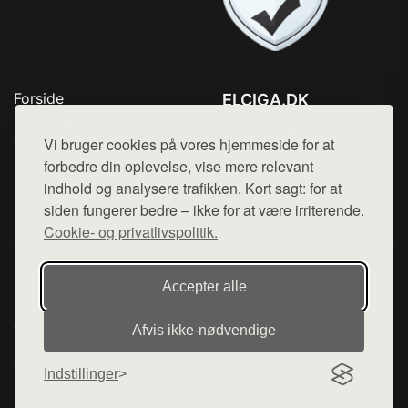
Forside
ELCIGA.DK
Produkter
Tlf. 78768672
Top Rabatter
Vi bruger cookies på vores hjemmeside for at
Mail:
hej@want.dk
Kontakt
forbedre din oplevelse, vise mere relevant
indhold og analysere trafikken. Kort sagt: for at
Cookie- og privatlivspolitik
siden fungerer bedre – ikke for at være irriterende.
Cookie- og privatlivspolitik.
Denne side er en del af want.dk, der udgiver en række
Accepter alle
hjemmesider med præsentation af forskellige produkter fra
diverse webshops. Der sælges ikke varer fra denne side - vi
Afvis ikke‑nødvendige
henviser til de shops, som sælger varen. Vi har heller ikke
varerne på lager.
Indstillinger
© 2026 elciga.dk. Alle rettigheder forbeholdes.