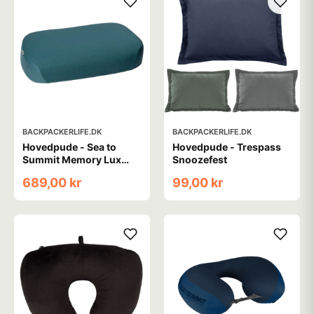
BACKPACKERLIFE.DK
BACKPACKERLIFE.DK
Hovedpude - Sea to
Hovedpude - Trespass
Summit Memory Lux
Snoozefest
Pillow - XL
689,00 kr
99,00 kr