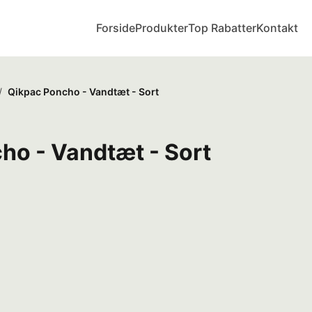
Forside
Produkter
Top Rabatter
Kontakt
/
Qikpac Poncho - Vandtæt - Sort
ho - Vandtæt - Sort