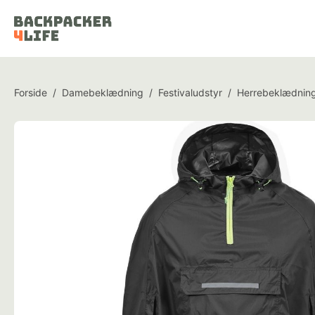
Forside
/
Damebeklædning
/
Festivaludstyr
/
Herrebeklædnin