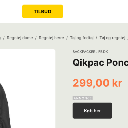
TILBUD
g
/
Regntøj dame
/
Regntøj herre
/
Tøj og fodtøj
/
Tøj og regntøj
BACKPACKERLIFE.DK
Qikpac Ponc
299,00 kr
Køb her