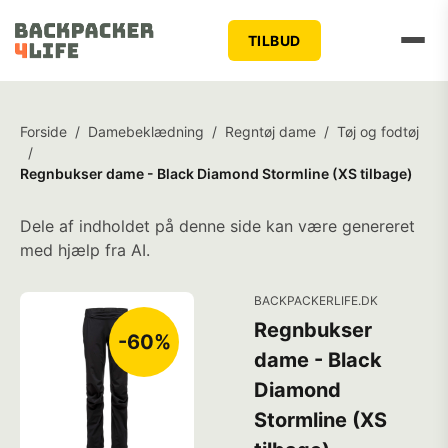
TILBUD
Forside
/
Damebeklædning
/
Regntøj dame
/
Tøj og fodtøj
/
Regnbukser dame - Black Diamond Stormline (XS tilbage)
Dele af indholdet på denne side kan være genereret
med hjælp fra AI.
BACKPACKERLIFE.DK
Regnbukser
-60%
dame - Black
Diamond
Stormline (XS