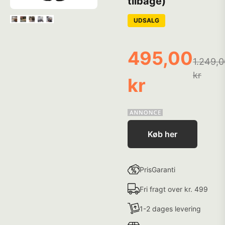
tilbage)
UDSALG
495,00
1.249,0
kr
kr
Køb her
PrisGaranti
Fri fragt over kr. 499
1-2 dages levering