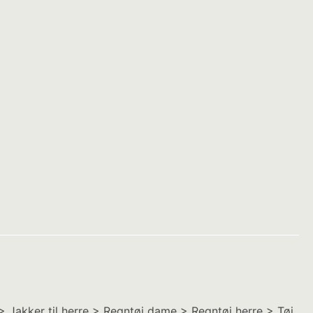
 Jakker til herre > Regntøj dame > Regntøj herre > Tøj