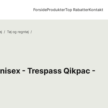
Forside
Produkter
Top Rabatter
Kontakt
øj
/
Tøj og regntøj
/
nisex - Trespass Qikpac -