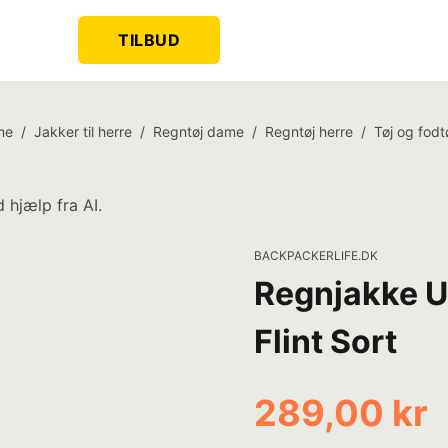
TILBUD
me
/
Jakker til herre
/
Regntøj dame
/
Regntøj herre
/
Tøj og fodt
 hjælp fra AI.
BACKPACKERLIFE.DK
Regnjakke U
Flint Sort
289,00 kr