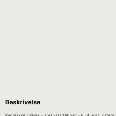
Beskrivelse
Regnjakke Unisex - Trespass Qikpac - Flint Sort. Kateg