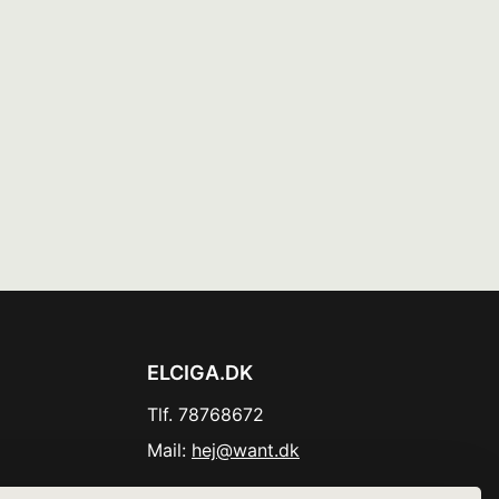
ELCIGA.DK
Tlf. 78768672
Mail:
hej@want.dk
Cookie- og privatlivspolitik