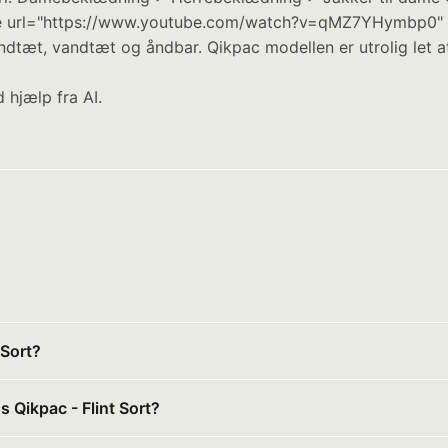
utube url="https://www.youtube.com/watch?v=qMZ7YHymbp0"
indtæt, vandtæt og åndbar. Qikpac modellen er utrolig le
 hjælp fra AI.
 Sort?
 Qikpac - Flint Sort?