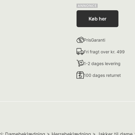
Køb her
PrisGaranti
Fri fragt over kr. 499
1-2 dages levering
100 dages returret
ori: Damebeklædning > Herrebeklædning > Jakker til dame >