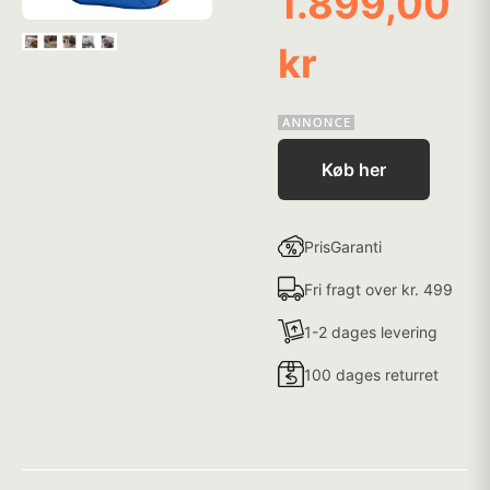
1.899,00
kr
Køb her
PrisGaranti
Fri fragt over kr. 499
1-2 dages levering
100 dages returret