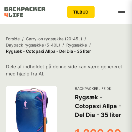
TILBUD
Forside
/
Carry-on rygsække (20-45L)
/
Daypack rygsække (5-40L)
/
Rygsække
/
Rygsæk - Cotopaxi Allpa - Del Dia - 35 liter
Dele af indholdet på denne side kan være genereret
med hjælp fra AI.
BACKPACKERLIFE.DK
Rygsæk -
Cotopaxi Allpa -
Del Dia - 35 liter