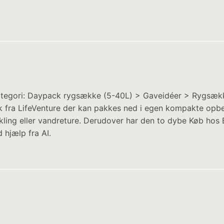
 Kategori: Daypack rygsække (5-40L) > Gaveidéer > Rygsækk
k fra LifeVenture der kan pakkes ned i egen kompakte opb
ling eller vandreture. Derudover har den to dybe Køb hos 
 hjælp fra AI.