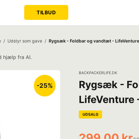
TILBUD
e
/
Udstyr som gave
/
Rygsæk - Foldbar og vandtæt - LifeVenture 
 hjælp fra AI.
BACKPACKERLIFE.DK
Rygsæk - Fo
-25%
LifeVenture -
UDSALG
299,00 kr