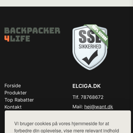
Forside
ELCIGA.DK
Produkter
Tlf. 78768672
Top Rabatter
Mail:
hej@want.dk
Kontakt
Cookie- og privatlivspolitik
Vi bruger cookies på vores hjemmeside for at
forbedre din oplevelse, vise mere relevant indhold