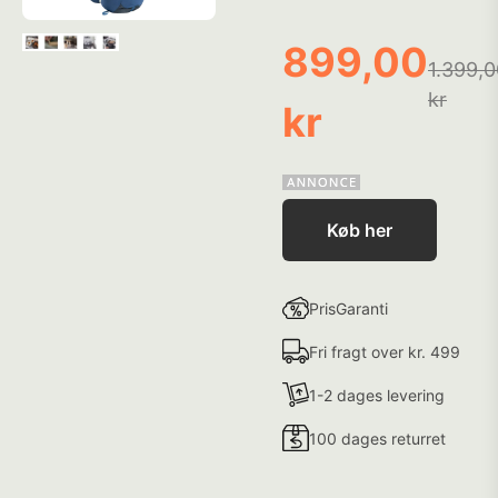
899,00
1.399,0
kr
kr
Køb her
PrisGaranti
Fri fragt over kr. 499
1-2 dages levering
100 dages returret