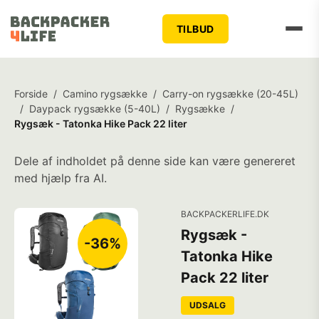
TILBUD
Forside
/
Camino rygsække
/
Carry-on rygsække (20-45L)
/
Daypack rygsække (5-40L)
/
Rygsække
/
Rygsæk - Tatonka Hike Pack 22 liter
Dele af indholdet på denne side kan være genereret
med hjælp fra AI.
BACKPACKERLIFE.DK
Rygsæk -
-36%
Tatonka Hike
Pack 22 liter
UDSALG