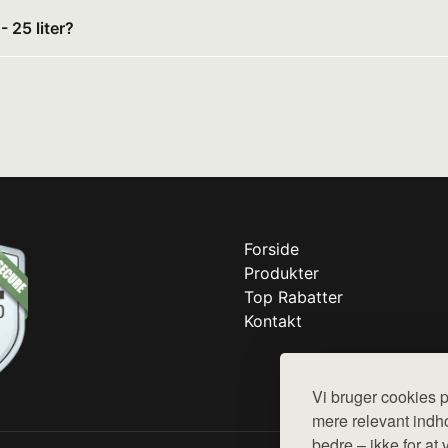
 25 liter?
Forside
Produkter
Top Rabatter
Kontakt
Vi bruger cookies p
mere relevant indho
bedre – ikke for at 