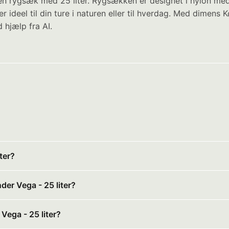
er en rygsæk med 25 liter. Rygsækken er designet i nylon 
 ideel til din ture i naturen eller til hverdag. Med dimens 
 hjælp fra AI.
ter?
der Vega - 25 liter?
 Vega - 25 liter?