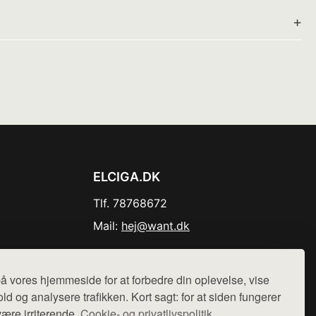
ELCIGA.DK
Tlf. 78768672
Mail:
hej@want.dk
Cookie- og privatlivspolitik
å vores hjemmeside for at forbedre din oplevelse, vise
ld og analysere trafikken. Kort sagt: for at siden fungerer
være irriterende.
Cookie- og privatlivspolitik.