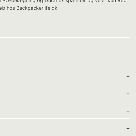
med PU-belægning og Duraflex spænder og vejer kun 960
Køb hos Backpackerlife.dk.