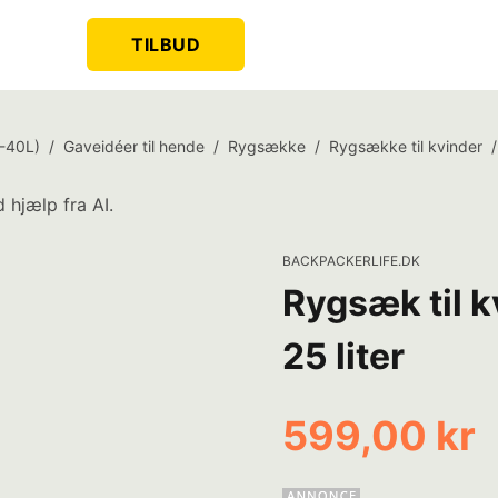
TILBUD
-40L)
/
Gaveidéer til hende
/
Rygsække
/
Rygsække til kvinder
/
 hjælp fra AI.
BACKPACKERLIFE.DK
Rygsæk til k
25 liter
599,00 kr