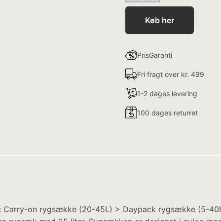
Køb her
PrisGaranti
Fri fragt over kr. 499
1-2 dages levering
100 dages returret
gori: Carry-on rygsække (20-45L) > Daypack rygsække (5-40