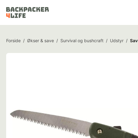
Forside
/
Økser & save
/
Survival og bushcraft
/
Udstyr
/
Sav