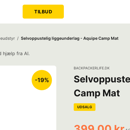
TILBUD
eudstyr
/
Selvoppustelig liggeunderlag - Aquipe Camp Mat
 hjælp fra AI.
BACKPACKERLIFE.DK
Selvoppustel
-19%
Camp Mat
UDSALG
399,00 kr