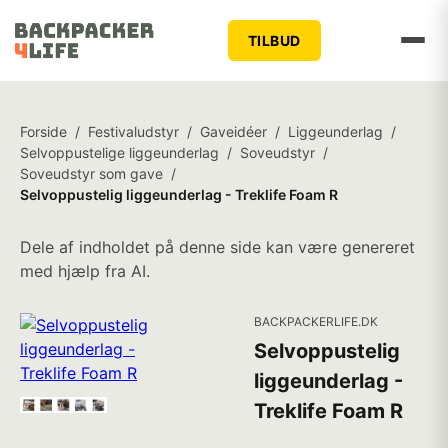
TILBUD
Forside
/
Festivaludstyr
/
Gaveidéer
/
Liggeunderlag
/
Selvoppustelige liggeunderlag
/
Soveudstyr
/
Soveudstyr som gave
/
Selvoppustelig liggeunderlag - Treklife Foam R
Dele af indholdet på denne side kan være genereret
med hjælp fra AI.
BACKPACKERLIFE.DK
Selvoppustelig
liggeunderlag -
Treklife Foam R