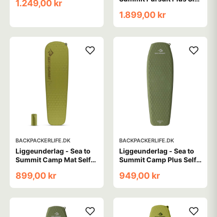
1.249,00 kr
Mat - Large
1.899,00 kr
BACKPACKERLIFE.DK
BACKPACKERLIFE.DK
Liggeunderlag - Sea to
Liggeunderlag - Sea to
Summit Camp Mat Self
Summit Camp Plus Self
Inflating - Regular -
Inflating Mat - Large
899,00 kr
949,00 kr
Grøn