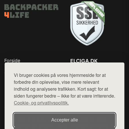
Forside
ELCIGA.DK
Produkter
Tlf. 78768672
Top Rabatter
Vi bruger cookies på vores hjemmeside for at
Mail:
hej@want.dk
Kontakt
forbedre din oplevelse, vise mere relevant
indhold og analysere trafikken. Kort sagt: for at
Cookie- og privatlivspolitik
siden fungerer bedre – ikke for at være irriterende.
Cookie- og privatlivspolitik.
Denne side er en del af want.dk, der udgiver en række
Accepter alle
hjemmesider med præsentation af forskellige produkter fra