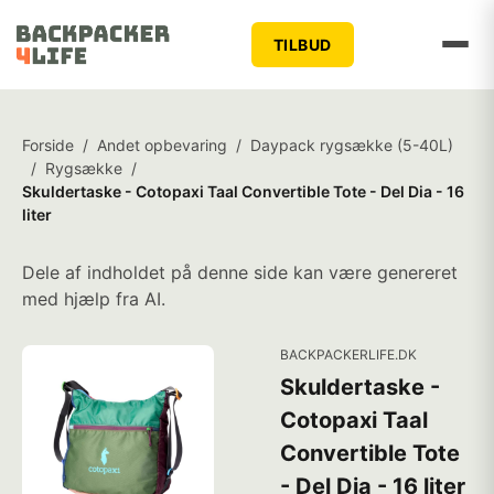
TILBUD
Forside
/
Andet opbevaring
/
Daypack rygsække (5-40L)
/
Rygsække
/
Skuldertaske - Cotopaxi Taal Convertible Tote - Del Dia - 16
liter
Dele af indholdet på denne side kan være genereret
med hjælp fra AI.
BACKPACKERLIFE.DK
Skuldertaske -
Cotopaxi Taal
Convertible Tote
- Del Dia - 16 liter