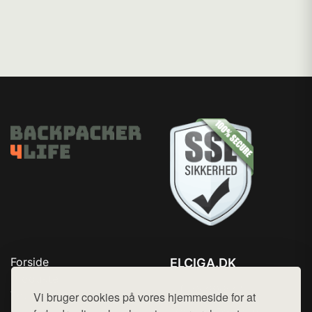
Forside
ELCIGA.DK
Produkter
Tlf. 78768672
Top Rabatter
Vi bruger cookies på vores hjemmeside for at
Mail:
hej@want.dk